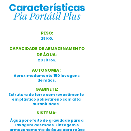
Características
Pia Portátil Plus
PESO:
25 KG.
CAPACIDADE DE ARMAZENAMENTO
DE ÁGUA:
20 Litros.
AUTONOMIA:
Aproximadamente 150 lavagens
de mãos.
GABINETE:
Estrutura de ferro com revestimento
em plástico poliestireno com alta
durabilidade.
SISTEMA:
Água por efeito de gravidade para a
lavagem das mãos. Filtragem e
armazenamento da água para reúso