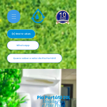
(11) 95570-4845
Whatsapp
Quero saber o valor da Pia Portátil
Pia Portátil 20L
Modelo Plus
e Plus Pedal