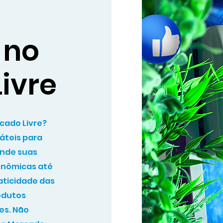
 no
ivre
rcado Livre?
áteis para
ende suas
onômicas até
aticidade das
odutos
es. Não