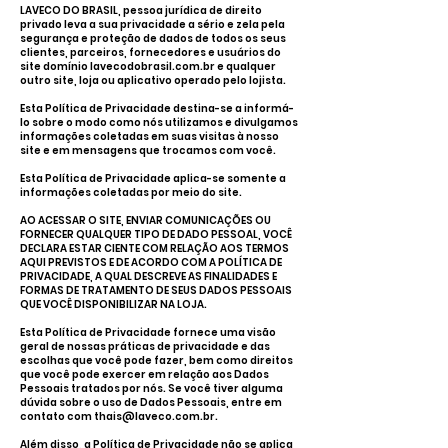
LAVECO DO BRASIL, pessoa jurídica de direito
privado leva a sua privacidade a sério e zela pela
segurança e proteção de dados de todos os seus
clientes, parceiros, fornecedores e usuários do
site domínio lavecodobrasil.com.br e qualquer
outro site, loja ou aplicativo operado pelo lojista.
Esta Política de Privacidade destina-se a informá-
lo sobre o modo como nós utilizamos e divulgamos
informações coletadas em suas visitas à nosso
site e em mensagens que trocamos com você.
Esta Política de Privacidade aplica-se somente a
informações coletadas por meio do site.
AO ACESSAR O SITE, ENVIAR COMUNICAÇÕES OU
FORNECER QUALQUER TIPO DE DADO PESSOAL, VOCÊ
DECLARA ESTAR CIENTE COM RELAÇÃO AOS TERMOS
AQUI PREVISTOS E DE ACORDO COM A POLÍTICA DE
PRIVACIDADE, A QUAL DESCREVE AS FINALIDADES E
FORMAS DE TRATAMENTO DE SEUS DADOS PESSOAIS
QUE VOCÊ DISPONIBILIZAR NA LOJA.
Esta Política de Privacidade fornece uma visão
geral de nossas práticas de privacidade e das
escolhas que você pode fazer, bem como direitos
que você pode exercer em relação aos Dados
Pessoais tratados por nós. Se você tiver alguma
dúvida sobre o uso de Dados Pessoais, entre em
contato com
thais@laveco.com.br
.
Além disso, a Política de Privacidade não se aplica