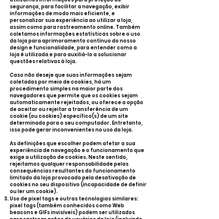
segurança, para facilitar a navegação, exibir
informações de modo mais eficiente, e
personalizar sua experiência ao utilizar a loja,
assim como para rastreamento online. Também
coletamos informações estatísticas sobre o uso
da loja para aprimoramento contínuo do nosso
design e funcionalidade, para entender como a
loja é utilizada e para auxiliá-lo a solucionar
questões relativas à loja.
Caso não deseje que suas informações sejam
coletadas por meio de cookies, há um
procedimento simples na maior parte dos
navegadores que permite que os cookies sejam
automaticamente rejeitados, ou oferece a opção
de aceitar ou rejeitar a transferência de um
cookie (ou cookies) específico(s) de um site
determinado para o seu computador. Entretanto,
isso pode gerar inconvenientes no uso da loja.
As definições que escolher podem afetar a sua
experiência de navegação e o funcionamento que
exige a utilização de cookies. Neste sentido,
rejeitamos qualquer responsabilidade pelas
consequências resultantes do funcionamento
limitado da loja provocado pela desativação de
cookies no seu dispositivo (incapacidade de definir
ou ler um cookie).
Uso de pixel tags e outras tecnologias similares:
pixel tags (também conhecidos como Web
beacons e GIFs invisíveis) podem ser utilizados