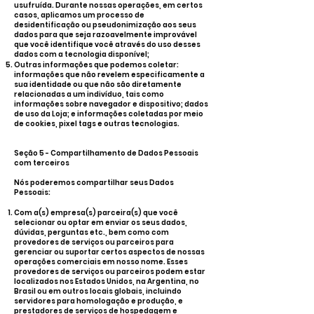
usufruída. Durante nossas operações, em certos
casos, aplicamos um processo de
desidentificação ou pseudonimização aos seus
dados para que seja razoavelmente improvável
que você identifique você através do uso desses
dados com a tecnologia disponível;
Outras informações que podemos coletar:
informações que não revelem especificamente a
sua identidade ou que não são diretamente
relacionadas a um indivíduo, tais como
informações sobre navegador e dispositivo; dados
de uso da Loja; e informações coletadas por meio
de cookies, pixel tags e outras tecnologias.
Seção 5 - Compartilhamento de Dados Pessoais
com terceiros
Nós poderemos compartilhar seus Dados
Pessoais:
Com a(s) empresa(s) parceira(s) que você
selecionar ou optar em enviar os seus dados,
dúvidas, perguntas etc., bem como com
provedores de serviços ou parceiros para
gerenciar ou suportar certos aspectos de nossas
operações comerciais em nosso nome. Esses
provedores de serviços ou parceiros podem estar
localizados nos Estados Unidos, na Argentina, no
Brasil ou em outros locais globais, incluindo
servidores para homologação e produção, e
prestadores de serviços de hospedagem e