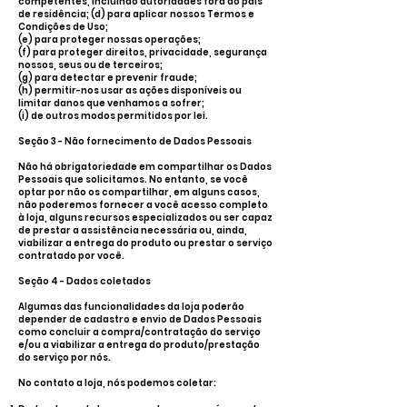
competentes, incluindo autoridades fora do país
de residência; (d) para aplicar nossos Termos e
Condições de Uso;
(e) para proteger nossas operações;
(f) para proteger direitos, privacidade, segurança
nossos, seus ou de terceiros;
(g) para detectar e prevenir fraude;
(h) permitir-nos usar as ações disponíveis ou
limitar danos que venhamos a sofrer;
(i) de outros modos permitidos por lei.
Seção 3 - Não fornecimento de Dados Pessoais
Não há obrigatoriedade em compartilhar os Dados
Pessoais que solicitamos. No entanto, se você
optar por não os compartilhar, em alguns casos,
não poderemos fornecer a você acesso completo
à loja, alguns recursos especializados ou ser capaz
de prestar a assistência necessária ou, ainda,
viabilizar a entrega do produto ou prestar o serviço
contratado por você.
Seção 4 - Dados coletados
Algumas das funcionalidades da loja poderão
depender de cadastro e envio de Dados Pessoais
como concluir a compra/contratação do serviço
e/ou a viabilizar a entrega do produto/prestação
do serviço por nós.
No contato a loja, nós podemos coletar: