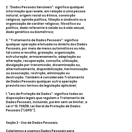
2. "Dados Pessoais Sensíveis": significa qualquer
informação que revele, em relação a uma pessoa
natural, origem racial ou étnica, convicção
religiosa, opinião política, filiação a sindicato ou a
organização de caráter religioso, filosófico ou
político, dado referente à saúde ou à vida sexual,
dado genético ou biométrico;
3. "Tratamento de Dados Pessoais": significa
qualquer operação efetuada no âmbito dos Dados
Pessoais, por meio de meios automáticos ou não,
tal como a recolha, gravação, organização,
estruturação, armazenamento, adaptação ou
alteração, recuperação, consulta, utilização,
divulgação por transmissão, disseminação ou,
alternativamente, disponibilização, harmonização
ou associação, restrição, eliminação ou
destruição. Também é considerado Tratamento
de Dados Pessoais qualquer outra operação
prevista nos termos da legislação aplicável;
1."Leis de Proteção de Dados": significa todas as
disposições legais que regulam o Tratamento de
Dados Pessoais, incluindo, porém sem se limitar, a
Lei nº 13.709/18, Lei Geral de Proteção de Dados
Pessoais ("LGPD").
Seção 2 - Uso de Dados Pessoais.
Coletamos e usamos Dados Pessoais para