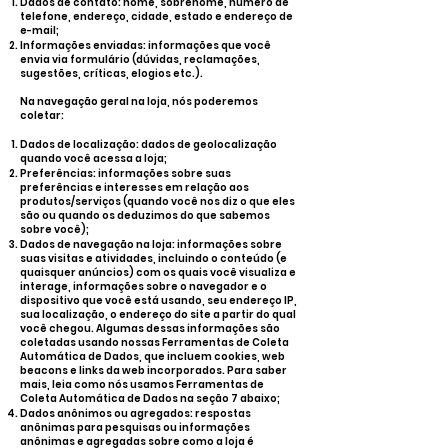
Dados de contato: nome, sobrenome, número de
telefone, endereço, cidade, estado e endereço de
e-mail;
Informações enviadas: informações que você
envia via formulário (dúvidas, reclamações,
sugestões, críticas, elogios etc.).
Na navegação geral na loja, nós poderemos
coletar:
Dados de localização: dados de geolocalização
quando você acessa a loja;
Preferências: informações sobre suas
preferências e interesses em relação aos
produtos/serviços (quando você nos diz o que eles
são ou quando os deduzimos do que sabemos
sobre você);
Dados de navegação na loja: informações sobre
suas visitas e atividades, incluindo o conteúdo (e
quaisquer anúncios) com os quais você visualiza e
interage, informações sobre o navegador e o
dispositivo que você está usando, seu endereço IP,
sua localização, o endereço do site a partir do qual
você chegou. Algumas dessas informações são
coletadas usando nossas Ferramentas de Coleta
Automática de Dados, que incluem cookies, web
beacons e links da web incorporados. Para saber
mais, leia como nós usamos Ferramentas de
Coleta Automática de Dados na seção 7 abaixo;
Dados anônimos ou agregados: respostas
anônimas para pesquisas ou informações
anônimas e agregadas sobre como a loja é