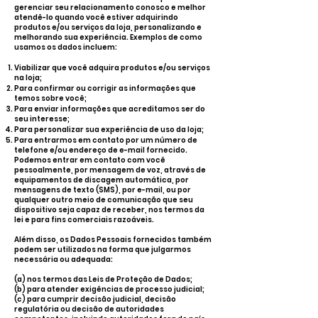
gerenciar seu relacionamento conosco e melhor
atendê-lo quando você estiver adquirindo
produtos e/ou serviços da loja, personalizando e
melhorando sua experiência. Exemplos de como
usamos os dados incluem:
Viabilizar que você adquira produtos e/ou serviços
na loja;
Para confirmar ou corrigir as informações que
temos sobre você;
Para enviar informações que acreditamos ser do
seu interesse;
Para personalizar sua experiência de uso da loja;
Para entrarmos em contato por um número de
telefone e/ou endereço de e-mail fornecido.
Podemos entrar em contato com você
pessoalmente, por mensagem de voz, através de
equipamentos de discagem automática, por
mensagens de texto (SMS), por e-mail, ou por
qualquer outro meio de comunicação que seu
dispositivo seja capaz de receber, nos termos da
lei e para fins comerciais razoáveis.
Além disso, os Dados Pessoais fornecidos também
podem ser utilizados na forma que julgarmos
necessária ou adequada:
(a) nos termos das Leis de Proteção de Dados;
(b) para atender exigências de processo judicial;
(c) para cumprir decisão judicial, decisão
regulatória ou decisão de autoridades