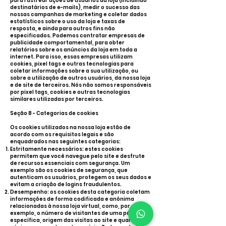
para rastrear ações de usuários da loja (incluindo
destinatários de e-mails), medir o sucesso das
nossas campanhas de marketing e coletar dados
estatísticos sobre o uso da loja e taxas de
resposta, e ainda para outros fins não
especificados. Podemos contratar empresas de
publicidade comportamental, para obter
relatórios sobre os anúncios da loja em toda a
internet. Para isso, essas empresas utilizam
cookies, pixel tags e outras tecnologias para
coletar informações sobre a sua utilização, ou
sobre a utilização de outros usuários, da nossa loja
e de site de terceiros. Nós não somos responsáveis
por pixel tags, cookies e outras tecnologias
similares utilizadas por terceiros.
Seção 8 - Categorias de cookies
Os cookies utilizados na nossa loja estão de
acordo com os requisitos legais e são
enquadrados nas seguintes categorias:
Estritamente necessários: estes cookies
permitem que você navegue pelo site e desfrute
de recursos essenciais com segurança. Um
exemplo são os cookies de segurança, que
autenticam os usuários, protegem os seus dados e
evitam a criação de logins fraudulentos.
Desempenho: os cookies desta categoria coletam
informações de forma codificada e anônima
relacionadas à nossa loja virtual, como, por
exemplo, o número de visitantes de uma página
específica, origem das visitas ao site e quais as