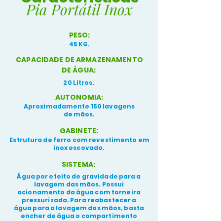
Pia Portátil Inox
PESO:
45 KG.
CAPACIDADE DE ARMAZENAMENTO
DE ÁGUA:
20 Litros.
AUTONOMIA:
Aproximadamente 150 lavagens
de mãos.
GABINETE:
Estrutura de ferro com revestimento em
inox escovado.
SISTEMA:
Água por efeito de gravidade para a
lavagem das mãos. Possui
acionamento da água com torneira
pressurizada. Para reabastecer a
água para a lavagem das mãos, basta
encher de água o compartimento