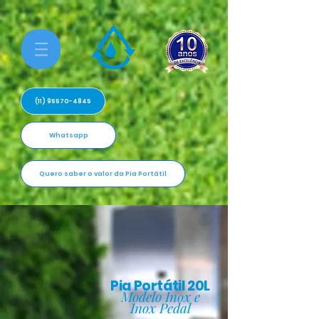
(11) 95570-4845
Whatsapp
Quero saber o valor da Pia Portátil
Pia Portátil 20L
Modelo Inox e
Inox Pedal