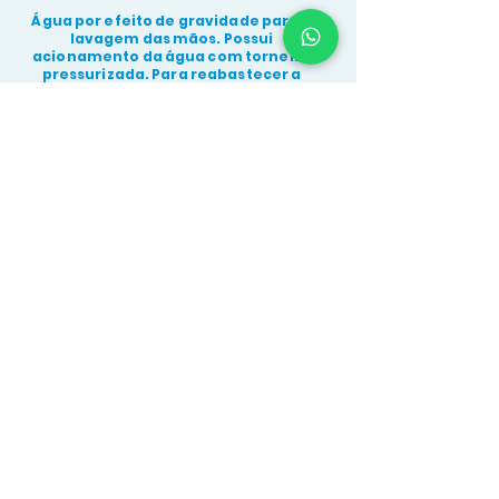
Água por efeito de gravidade para a
lavagem das mãos. Possui
acionamento da água com torneira
pressurizada. Para reabastecer a
água para a lavagem das mãos, basta
encher de água o compartimento
superior com um recipiente ou balde.
O compartimento de água superior e
inferior possui 20lt de
armazenamento.